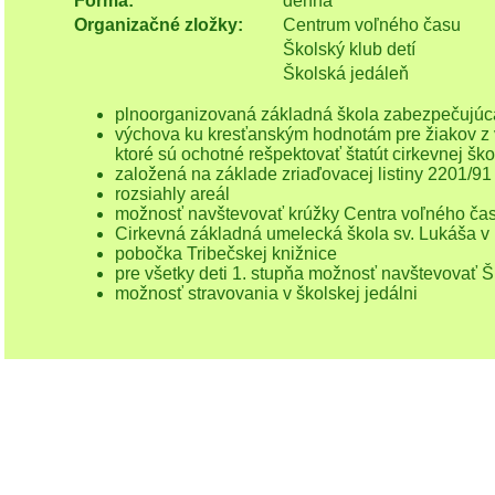
Forma:
denná
Organizačné zložky:
Centrum voľného času
Školský klub detí
Školská jedáleň
plnoorganizovaná základná škola zabezpečujúca 
výchova ku kresťanským hodnotám pre žiakov z ve
ktoré sú ochotné rešpektovať štatút cirkevnej ško
založená na základe zriaďovacej listiny 2201/91 
rozsiahly areál
možnosť navštevovať krúžky Centra voľného ča
Cirkevná základná umelecká škola sv. Lukáša v 
pobočka Tribečskej knižnice
pre všetky deti 1. stupňa možnosť navštevovať Š
možnosť stravovania v školskej jedálni