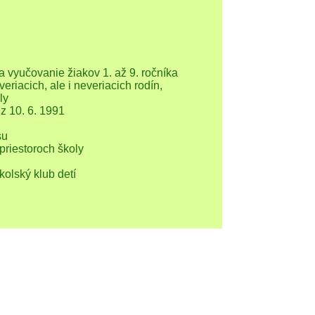
vyučovanie žiakov 1. až 9. ročníka
riacich, ale i neveriacich rodín,
ly
z 10. 6. 1991
su
priestoroch školy
kolský klub detí