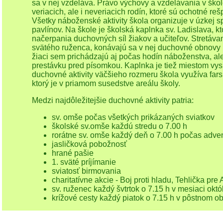
sa v nej vzdeláva. Právo výchovy a vzdelávania v ško
veriacich, ale i neveriacich rodín, ktoré sú ochotné reš
Všetky náboženské aktivity škola organizuje v úzkej s
pavlínov. Na škole je školská kaplnka sv. Ladislava, kt
načerpania duchovných síl žiakov a učiteľov. Stretáva
svätého ruženca, konávajú sa v nej duchovné obnovy 
žiaci sem prichádzajú aj počas hodín náboženstva, ale
prestávku pred písomkou. Kaplnka je tiež miestom vys
duchovné aktivity väčšieho rozmeru škola využíva fars
ktorý je v priamom susedstve areálu školy.
Medzi najdôležitejšie duchovné aktivity patria:
sv. omše počas všetkých prikázaných sviatkov
školské sv.omše každú stredu o 7.00 h
rorátne sv. omše každý deň o 7.00 h počas adve
jasličková pobožnosť
hrané pašie
1. sväté príjímanie
sviatosť birmovania
charitatívne akcie - Boj proti hladu, Tehlička pre 
sv. ruženec každý švtrtok o 7.15 h v mesiaci októ
krížové cesty každý piatok o 7.15 h v pôstnom o