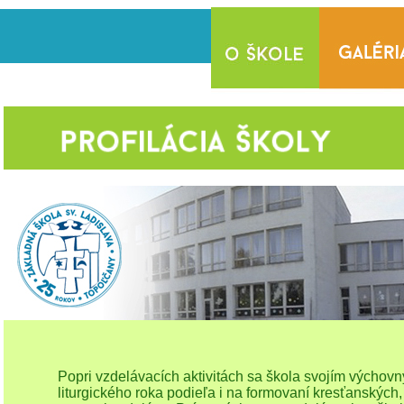
Popri vzdelávacích aktivitách sa škola svojím výcho
liturgického roka podieľa i na formovaní kresťanských