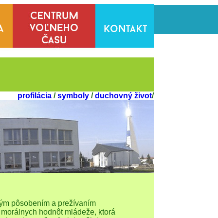
profilácia
/
symboly
/
duchovný život
/
vným pôsobením a prežívaním
, morálnych hodnôt mládeže, ktorá