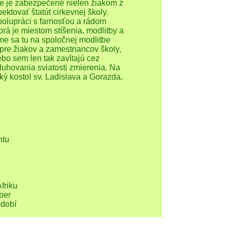
le je zabezpečené nielen žiakom z
pektovať štatút cirkevnej školy.
polupráci s farnosťou a rádom
orá je miestom stíšenia, modlitby a
me sa tu na spoločnej modlitbe
pre žiakov a zamestnancov školy,
bo sem len tak zavítajú cez
luhovania sviatosti zmierenia. Na
ký kostol sv. Ladislava a Gorazda,
ntu
Afriku
ber
bdobí