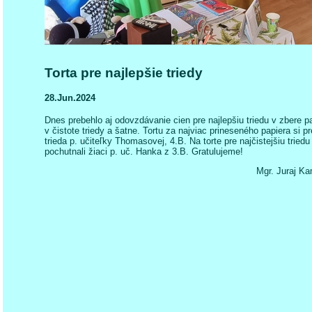
Torta pre najlepšie triedy
28.Jun.2024
Dnes prebehlo aj odovzdávanie cien pre najlepšiu triedu v zbere p
v čistote triedy a šatne. Tortu za najviac prineseného papiera si p
trieda p. učiteľky Thomasovej, 4.B. Na torte pre najčistejšiu triedu 
pochutnali žiaci p. uč. Hanka z 3.B. Gratulujeme!
Mgr. Juraj K