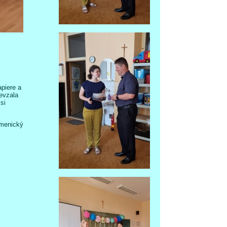
apiere a
revzala
si
amenický