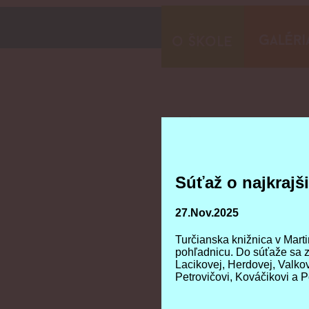
Súťaž o najkraj
Súťaž o najkraj
27.Nov.2025
27.Nov.2025
Turčianska knižnica v Marti
Turčianska knižnica v Marti
pohľadnicu. Do súťaže sa z
pohľadnicu. Do súťaže sa z
Lacikovej, Herdovej, Valkov
Lacikovej, Herdovej, Valkov
Petrovičovi, Kováčikovi a
Petrovičovi, Kováčikovi a