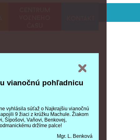
Súťaž o najkrajšiu
vianočnú pohľadnicu
--text
šiu vianočnú pohľadnicu
šiu vianočnú pohľadnicu
ne vyhlásila súťaž o Najkrajšiu vianočnú
ne vyhlásila súťaž o Najkrajšiu vianočnú
apojili 9 žiaci z krúžku Machule. Žiakom
apojili 9 žiaci z krúžku Machule. Žiakom
i, Šípošovi, Vaňovi, Benkovej,
i, Šípošovi, Vaňovi, Benkovej,
 Podmanickému držíme palce!
 Podmanickému držíme palce!
Mgr. L. Benková
Mgr. L. Benková