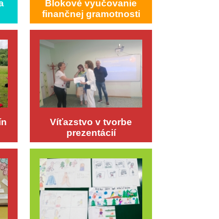
a
Blokové vyučovanie
finančnej gramotnosti
ín
Víťazstvo v tvorbe
prezentácií