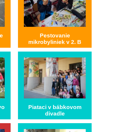
e
Pestovanie
mikrobyliniek v 2. B
vo
Piataci v bábkovom
divadle