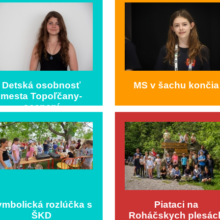
Detská osobnosť
MS v šachu končia
mesta Topoľčany-
ocenení
mbolická rozlúčka s
Piataci na
ŠKD
Roháčskych plesác