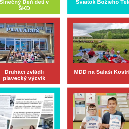
Slnečný Deň detí v
Sviatok Božieho Tel
ŠKD
Druháci zvládli
MDD na Salaši Kostr
plavecký výcvik