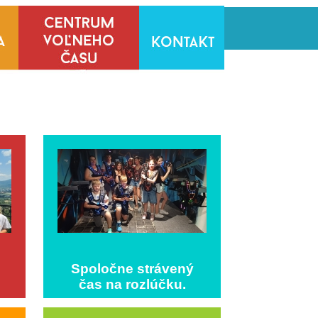
Spoločne strávený
čas na rozlúčku.