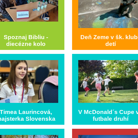
Spoznaj Bibliu -
Deň Zeme v šk. klub
diecézne kolo
detí
Timea Laurincová,
V McDonald´s Cupe 
ajsterka Slovenska
futbale druhí