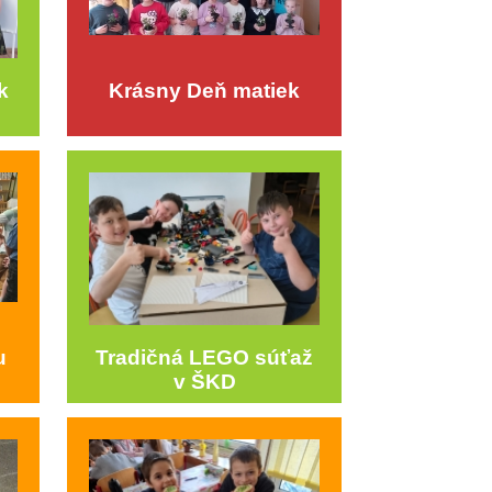
k
Krásny Deň matiek
u
Tradičná LEGO súťaž
v ŠKD