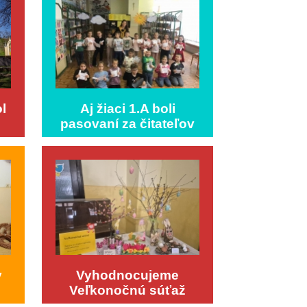
l
Aj žiaci 1.A boli
pasovaní za čitateľov
y
Vyhodnocujeme
Veľkonočnú súťaž