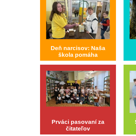
Deň narcisov: Naša
škola pomáha
Prváci pasovaní za
čitateľov