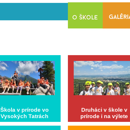
Škola v prírode vo
Druháci v škole v
Vysokých Tatrách
prírode i na výlete