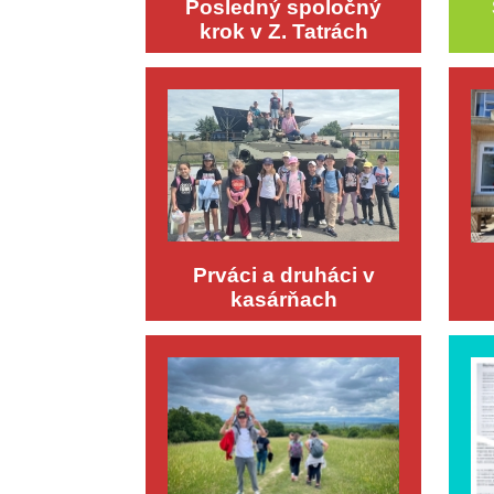
Posledný spoločný
krok v Z. Tatrách
Prváci a druháci v
kasárňach