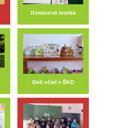
Komixová tvorba
Deň včiel v ŠKD