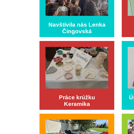
Navštívila nás Lenka
Čingovská
Práce krúžku
Ú
Keramika