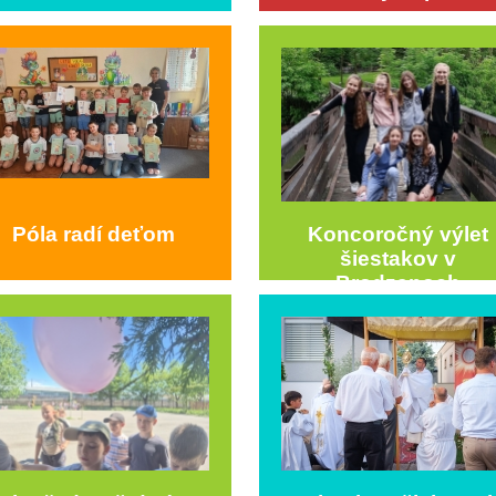
Póla radí deťom
Koncoročný výlet
šiestakov v
Brodzanoch