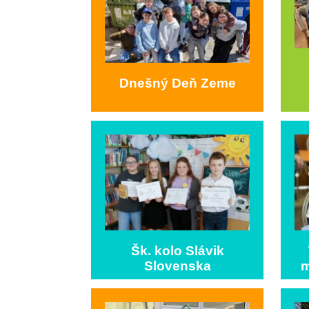
Dnešný Deň Zeme
Šk. kolo Slávik
Slovenska
m