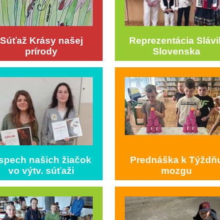
Súťaž Krásy našej
Reprezentácia Slávi
prírody
Slovenska
spech našich žiačok
Prednáška k Týždň
vo výtv. súťaži
mozgu