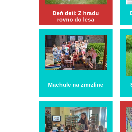
Deň detí: Z hradu
rovno do lesa
Machule na zmrzline