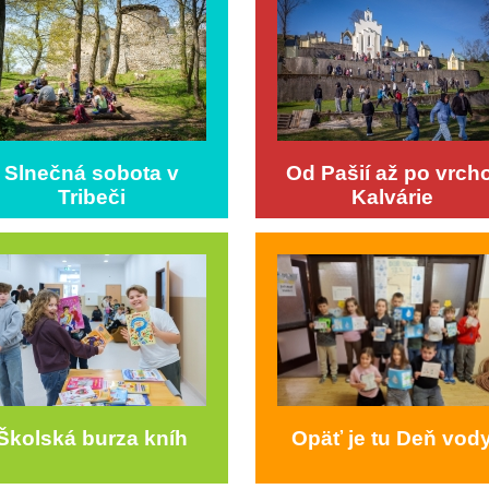
Slnečná sobota v
Od Pašií až po vrcho
Tribeči
Kalvárie
Školská burza kníh
Opäť je tu Deň vod