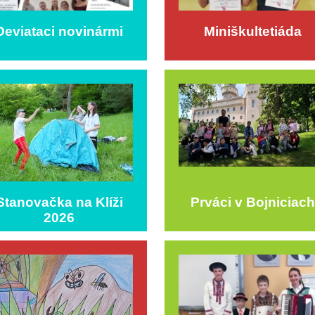
Deviataci novinármi
Miniškultetiáda
Stanovačka na Klíži
Prváci v Bojniciach
2026