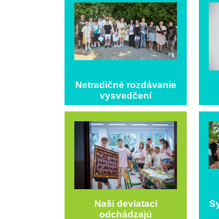
Netradičné rozdávanie
vysvedčení
Naši deviataci
Sy
odchádzajú