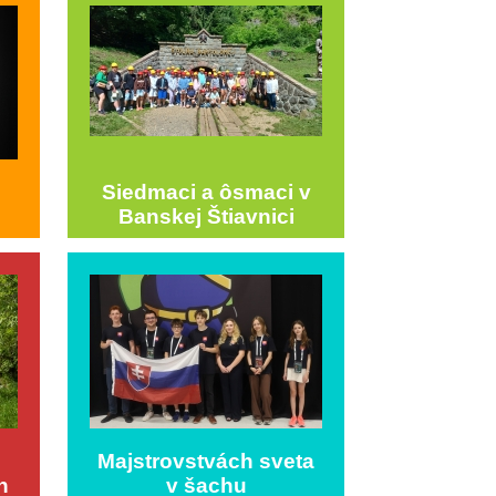
Siedmaci a ôsmaci v
Banskej Štiavnici
Majstrovstvách sveta
h
v šachu