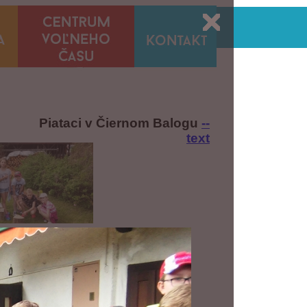
Piataci v Čiernom Balogu
--
text