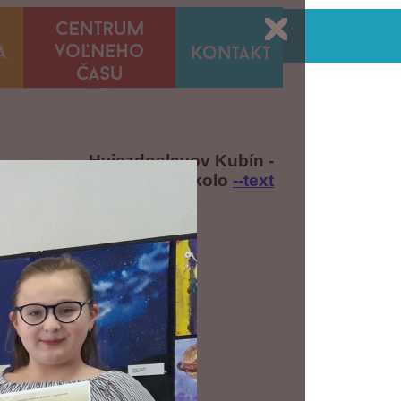
Hviezdoslavov Kubín -
obvodné kolo
--text