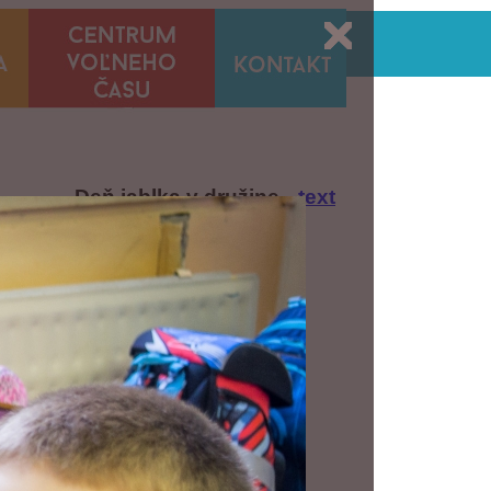
Deň jablka v družine
--text