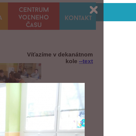
Víťazíme v dekanátnom
kole
--text