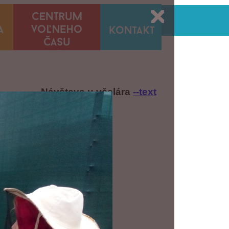
Návšteva u včelára
--text