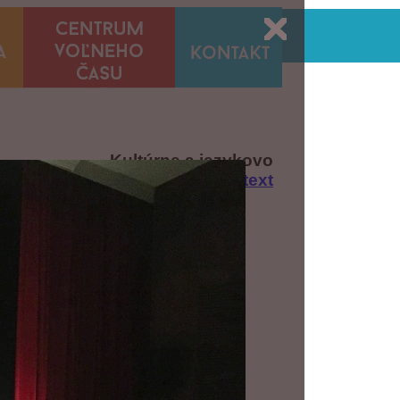
Kultúrne a jazykovo
obohatení
--text